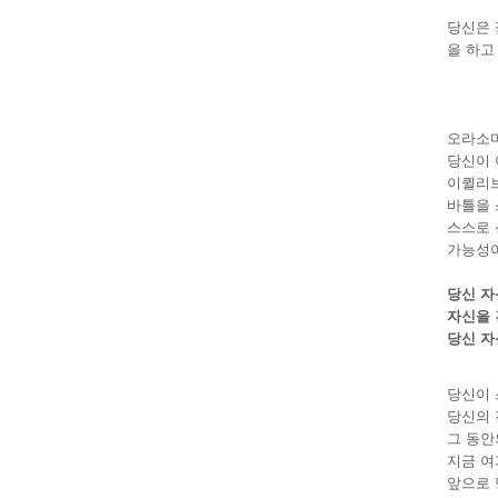
당신은 
을 하고
오라소마
당신이 
이퀼리브
바틀을 스
스스로 
가능성이
당신 자
자신을 
당신 자
당신이 
당신의 
그 동안
지금 여
앞으로 