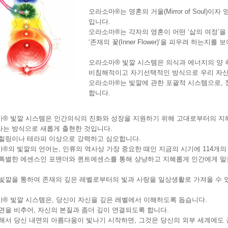
오라소마®는 영혼의 거울(Mirror of Soul)이자 영혼
입니다.
오라소마®는 각자의 영혼이 어떤 ‘삶의 여정’을
‘존재의 꽃(Inner Flower)’을 피우려 하는지를 
오라소마® 빛깔 시스템은 의식과 에너지의 양
비침해적이고 자기선택적인 방식으로 우리 자신
오라소마®는 빛깔에 관한 포괄적 시스템으로,
합니다.
® 빛깔 시스템은 인간의식의 진화와 성장을 지원하기 위해 고대로부터의 지혜
는 방식으로 새롭게 출현한 것입니다.
힐링이나 테라피 이상으로 강력하고 심오합니다.
®의 빛깔의 언어는, 인류의 역사상 가장 중요한 때인 지금의 시기에 114개의
특별한 에센스인 포맨더와 퀸트에센스를 통해 샹냥하고 지혜롭게 인간에게 말
빛깔을 통하여 존재의 깊은 레벨로부터의 빛과 사랑을 일상생활로 가져올 수 
® 빛깔 시스템은, 당신이 자신을 깊은 레벨에서 이해하도록 돕습니다.
면을 비추어, 자신의 본질과 좀더 깊이 연결되도록 합니다.
해서 당신 내면의 아름다움이 빛나기 시작하면, 그것은 당신의 외부 세계에도 