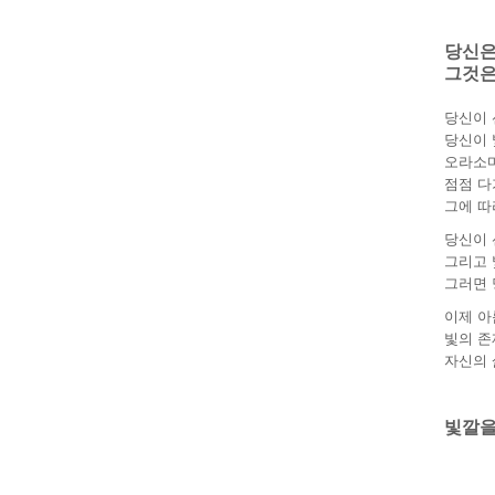
당신은 
그것은 
당신이 
당신이 
오라소마
점점 다
그에 따
당신이 
그리고 
그러면 
이제 아
빛의 존
자신의 
빛깔을