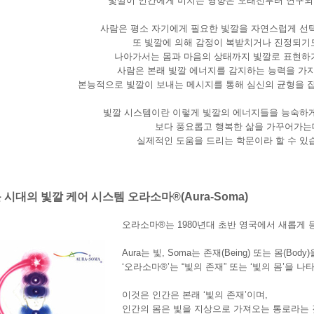
빛깔이 인간에게 미치는 영향은 오래전부터 연구되
사람은 평소 자기에게 필요한 빛깔을 자연스럽게 선
또 빛깔에 의해 감정이 복받치거나 진정되기도
나아가서는 몸과 마음의 상태까지 빛깔로 표현하
사람은 본래 빛깔 에너지를 감지하는 능력을 가지
본능적으로 빛깔이 보내는 메시지를 통해 심신의 균형을 잡
빛깔 시스템이란 이렇게 빛깔의 에너지들을 능숙하게
보다 풍요롭고 행복한 삶을 가꾸어가는
실제적인 도움을 드리는 학문이라 할 수 있
 시대의 빛깔 케어 시스템 오라소마®(Aura-Soma)
오라소마®는 1980년대 초반 영국에서 새롭게 
Aura는 빛, Soma는 존재(Being) 또는 몸(Bod
‘오라소마®’는 “빛의 존재” 또는 ‘빛의 몸’을 나
이것은 인간은 본래 ‘빛의 존재’이며,
인간의 몸은 빛을 지상으로 가져오는 통로라는 